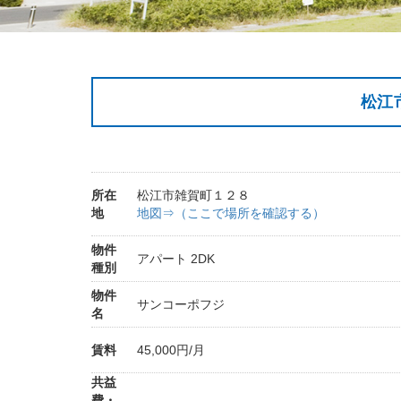
松江
所在
松江市雑賀町１２８
地
地図⇒（ここで場所を確認する）
物件
アパート 2DK
種別
物件
サンコーポフジ
名
賃料
45,000円/月
共益
費・