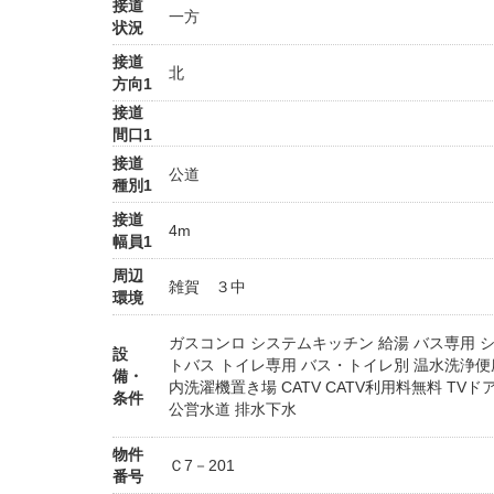
接道
一方
状況
接道
北
方向1
接道
間口1
接道
公道
種別1
接道
4m
幅員1
周辺
雑賀 ３中
環境
ガスコンロ
システムキッチン
給湯
バス専用
設
トバス
トイレ専用
バス・トイレ別
温水洗浄便
備・
内洗濯機置き場
CATV
CATV利用料無料
TVド
条件
公営水道
排水下水
物件
Ｃ7－201
番号