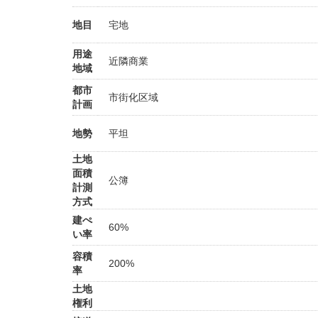
地目
宅地
用途
近隣商業
地域
都市
市街化区域
計画
地勢
平坦
土地
面積
公簿
計測
方式
建ぺ
60%
い率
容積
200%
率
土地
権利