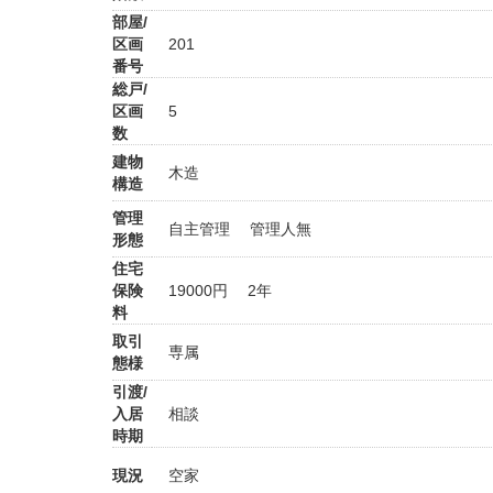
部屋/
区画
201
番号
総戸/
区画
5
数
建物
木造
構造
管理
自主管理 管理人無
形態
住宅
保険
19000円 2年
料
取引
専属
態様
引渡/
入居
相談
時期
現況
空家