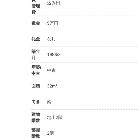
込み円
管理
費
敷金
9万円
礼金
なし
築年
1986/8
月
新築/
中古
中古
面積
32m²
向き
南
建物
地上2階
階数
部屋
2階
階数